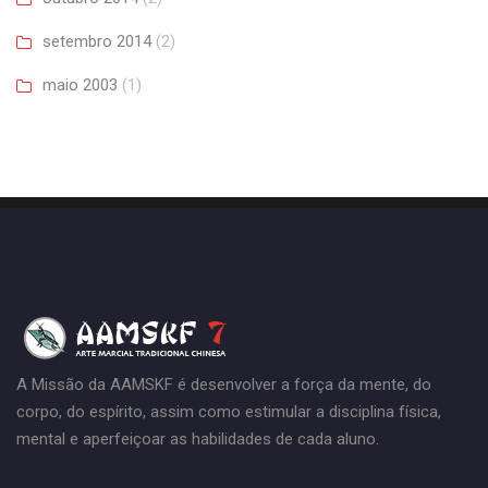
setembro 2014
(2)
maio 2003
(1)
A Missão da AAMSKF é desenvolver a força da mente, do
corpo, do espírito, assim como estimular a disciplina física,
mental e aperfeiçoar as habilidades de cada aluno.