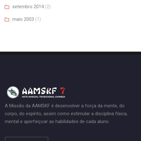
setembro 2014
(2)
maio 2003
(1)
A Missão da AAMSKF é desenvolver a força da mente, do
corpo, do espírito, assim como estimular a disciplina física,
mental e aperfeiçoar as habilidades de cada aluno.