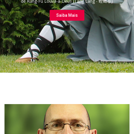
de Kung-Fu Louva-a-Deus (Táng Láng - 螳螂拳)
Saiba Mais