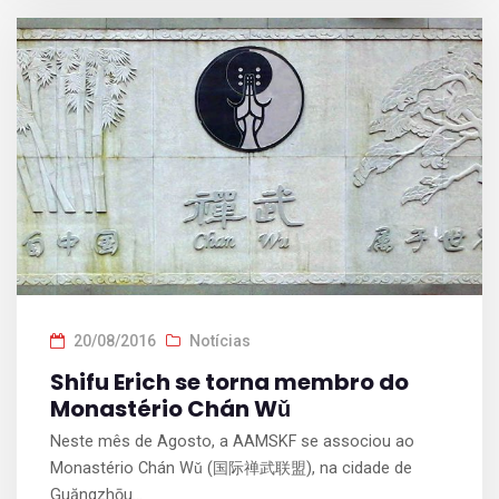
20/08/2016
Notícias
Shifu Erich se torna membro do
Monastério Chán Wǔ
Neste mês de Agosto, a AAMSKF se associou ao
Monastério Chán Wǔ (国际禅武联盟), na cidade de
Guăngzhōu...