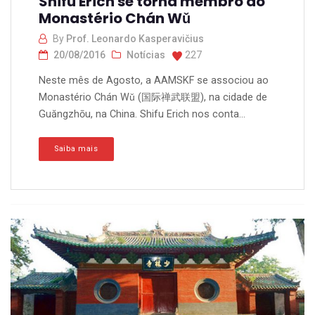
Shifu Erich se torna membro do
Monastério Chán Wǔ
By
Prof. Leonardo Kasperavičius
20/08/2016
Notícias
227
Neste mês de Agosto, a AAMSKF se associou ao
Monastério Chán Wǔ (国际禅武联盟), na cidade de
Guăngzhōu, na China. Shifu Erich nos conta...
Saiba mais