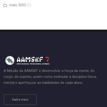
maio 2003
(1)
A Missão da AAMSKF é desenvolver a força da mente, do
corpo, do espírito, assim como estimular a disciplina física,
mental e aperfeiçoar as habilidades de cada aluno.
Saiba mais