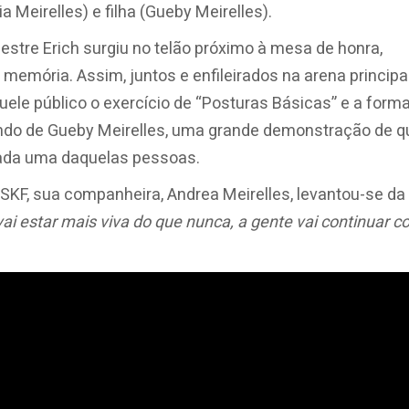
a Meirelles) e filha (Gueby Meirelles).
tre Erich surgiu no telão próximo à mesa de honra,
mória. Assim, juntos e enfileirados na arena principa
ele público o exercício de “Posturas Básicas” e a form
ando de Gueby Meirelles, uma grande demonstração de q
cada uma daquelas pessoas.
SKF, sua companheira, Andrea Meirelles, levantou-se da
vai estar mais viva do que nunca, a gente vai continuar 