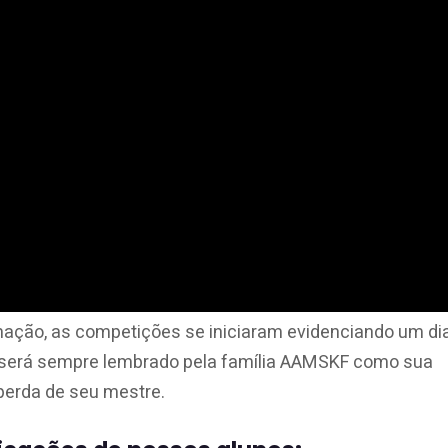
ação, as competições se iniciaram evidenciando um di
 será sempre lembrado pela família AAMSKF como sua
perda de seu mestre.