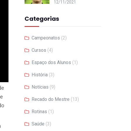
12/11/2021
Categorias
Campeonatos
(2)
Cursos
(4)
Espaço dos Alunos
(1)
História
(3)
Notícias
(9)
de
de
Recado do Mestre
(13)
do
Rotinas
(1)
Saúde
(3)
a