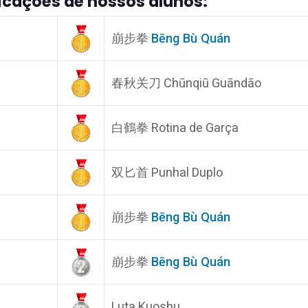
ficações de nossos alunos:
崩步拳
Bēng Bù Quán
春秋关刀 Chūnqiū Guāndāo
白鶴拳 Rotina de Garça
双匕首 Punhal Duplo
崩步拳
Bēng Bù Quán
崩步拳
Bēng Bù Quán
Luta Kuoshu