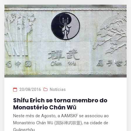
20/08/2016
Notícias
Shifu Erich se torna membro do
Monastério Chán Wǔ
Neste mês de Agosto, a AAMSKF se associou ao
Monastério Chán Wǔ (国际禅武联盟), na cidade de
Guăngzhōu...