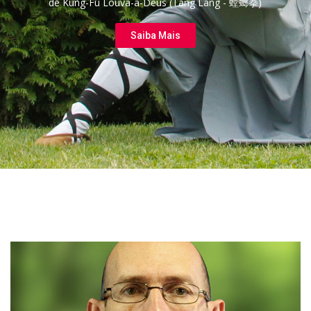
de Kung-Fu Louva-a-Deus (Táng Láng - 螳螂拳)
Saiba Mais